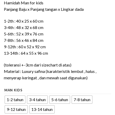
Hamidah Man for kids
Panjang Baju x Panjang tangan x Lingkar dada
1-2th : 40 x 25 x 60 cm
3-4th : 48 x 32 x 68 cm
5-6th : 52 x 39 x 76 cm
7-8th : 56 x 46 x 84 cm
9-12th : 60 x 52 x 92 cm
13-14th : 64 x 55 x 96 cm
(toleransi +-3cm dari sizechart di atas)
Material : Luxury safina (karakteristik lembut , halus ,
menyerap keringat , dan mewah saat digunakan)
MAN KIDS
1-2 tahun
3-4 tahun
5-6 tahun
7-8 tahun
9-12 tahun
13-14 tahun