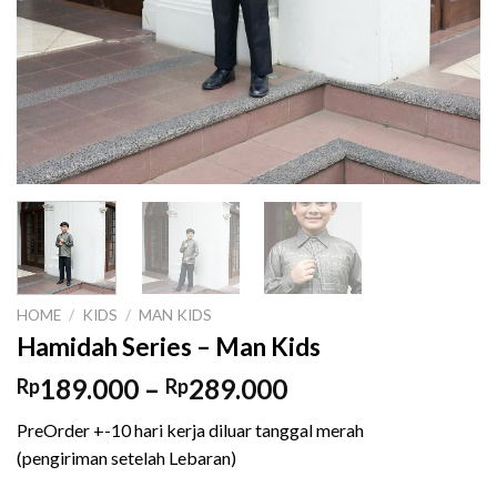
HOME
/
KIDS
/
MAN KIDS
Hamidah Series – Man Kids
Price
189.000
–
289.000
Rp
Rp
range:
PreOrder +-10 hari kerja diluar tanggal merah
Rp189.000
(pengiriman setelah Lebaran)
through
Rp289.000