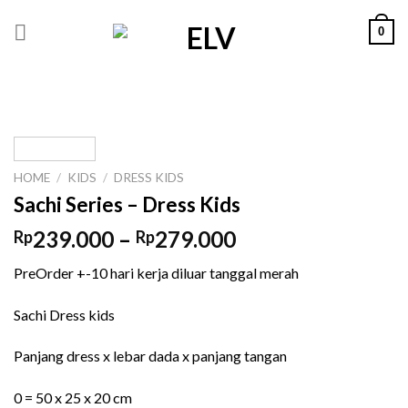
Skip
0
to
content
HOME
/
KIDS
/
DRESS KIDS
Sachi Series – Dress Kids
Price
239.000
–
279.000
Rp
Rp
range:
PreOrder +-10 hari kerja diluar tanggal merah
Rp239.000
through
Sachi Dress kids
Rp279.000
Panjang dress x lebar dada x panjang tangan
0 = 50 x 25 x 20 cm